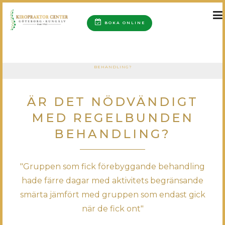
BOKA ONLINE
»
»
START
BLOGGEN
ÄR DET NÖDVÄNDIGT MED REGELBUNDEN
BEHANDLING?
ÄR DET NÖDVÄNDIGT
MED REGELBUNDEN
BEHANDLING?
"Gruppen som fick förebyggande behandling
hade färre dagar med aktivitets begränsande
smärta jämfört med gruppen som endast gick
när de fick ont"