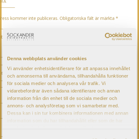
ERA
ress kommer inte publiceras.
Obligatoriska fält är märkta
*
Denna webbplats använder cookies
Vi använder enhetsidentifierare för att anpassa innehållet
och annonserna till användarna, tillhandahålla funktioner
för sociala medier och analysera vår trafik. Vi
vidarebefordrar även sådana identifierare och annan
information från din enhet till de sociala medier och
annons- och analysföretag som vi samarbetar med.
Dessa kan i sin tur kombinera informationen med annan
information som du har tillhandahållit eller som de har
samlat in när du har använt deras tjänster.