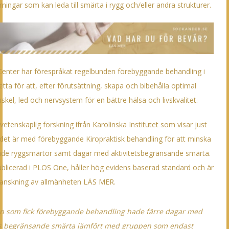
ningar som kan leda till smärta i rygg och/eller andra strukturer.
Center har förespråkat regelbunden förebyggande behandling i
tta för att, efter förutsättning, skapa och bibehålla optimal
skel, led och nervsystem för en bättre hälsa och livskvalitet.
tenskaplig forskning ifrån Karolinska Institutet som visar just
t det är med förebyggande Kiropraktisk behandling för att minska
e ryggsmärtor samt dagar med aktivitetsbegränsande smärta.
ublicerad i PLOS One, håller hög evidens baserad standard och är
ranskning av allmänheten
LÄS MER
.
n som fick förebyggande behandling hade färre dagar med
ets begränsande smärta jämfört med gruppen som endast