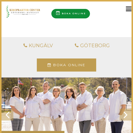
BOKA ONLINE
BOKA TID
KUNGÄLV
GÖTEBORG
BOKA ONLINE