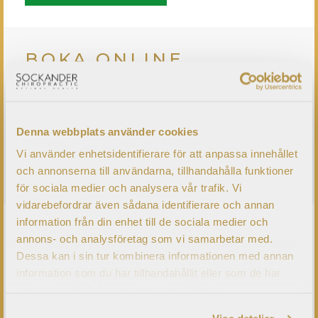
BOKA ONLINE
Klicka här för att boka!
Denna webbplats använder cookies
Vi använder enhetsidentifierare för att anpassa innehållet
LÄS MER
och annonserna till användarna, tillhandahålla funktioner
för sociala medier och analysera vår trafik. Vi
vidarebefordrar även sådana identifierare och annan
information från din enhet till de sociala medier och
HOS KIROPRAKTORN
annons- och analysföretag som vi samarbetar med.
Dessa kan i sin tur kombinera informationen med annan
information som du har tillhandahållit eller som de har
Hur går det till vid besök hos kiropraktorn? Hur är
samlat in när du har använt deras tjänster.
upplägget? Vad behöver jag veta?