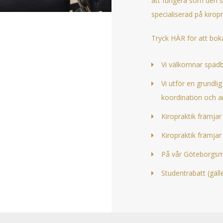
att fungera som den sk
specialiserad på kiro
Tryck HÄR för att boka
Vi välkomnar spädb
Vi utför en grundl
koordination och a
Kiropraktik främjar 
Kiropraktik f
rämjar
På vår Göteborgsmo
Studentrabatt (gäll