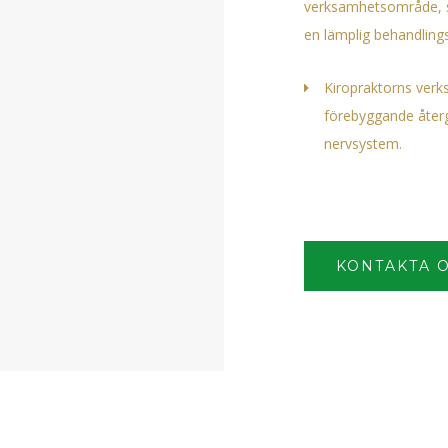
verksamhetsområde, st
en lämplig behandling
Kiropraktorns ver
förebyggande återg
nervsystem.
KONTAKTA 