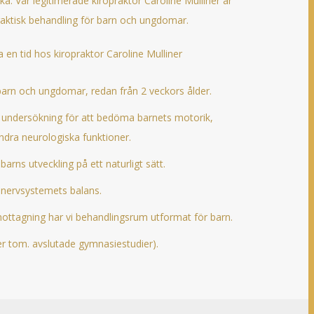
a. Vår legitimerade kiropraktor Caroline Mulliner är
praktisk behandling för barn och ungdomar.
 en tid hos kiropraktor Caroline Mulliner
arn och ungdomar, redan från 2 veckors ålder.
ig undersökning för att bedöma barnets motorik,
ndra neurologiska funktioner.
barns utveckling på ett naturligt sätt.
 nervsystemets balans.
ttagning har vi behandlingsrum utformat för barn.
er tom. avslutade gymnasiestudier).