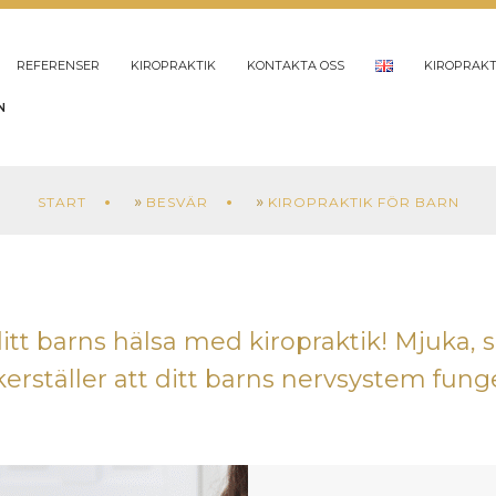
REFERENSER
KIROPRAKTIK
KONTAKTA OSS
KIROPRAKT
N
»
»
START
BESVÄR
KIROPRAKTIK FÖR BARN
itt barns hälsa med kiropraktik! Mjuka
rställer att ditt barns nervsystem fung