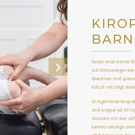
KIRO
BARN
Redan innan barnet fö
och förlossningen kan
Ibland kan små spänni
koll på i ett tidigt sked
En legitimerad kiropr
små kroppar på ett mju
skonsam och sker utif
CHIROPRACTIC FOR CHI
barnets naturliga utve