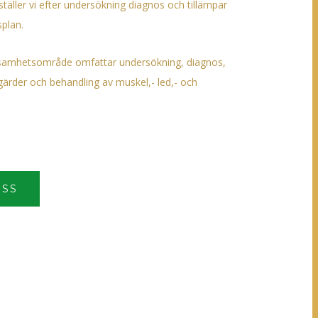
äller vi efter undersökning diagnos och tillämpar
splan.
ksamhetsområde omfattar undersökning, diagnos,
ärder och behandling av muskel,- led,- och
OSS