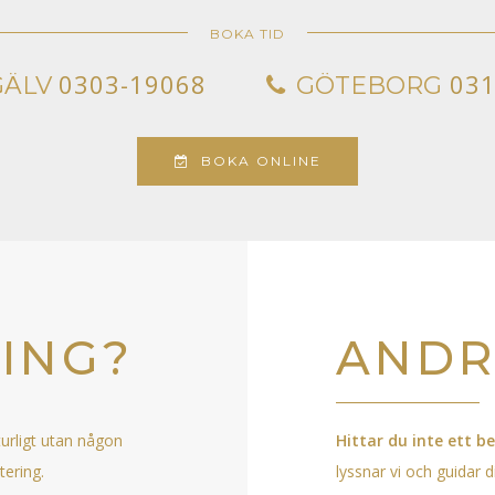
BOKA TID
0303-19068
031
GÄLV
GÖTEBORG
BOKA ONLINE
ING?
ANDR
turligt utan någon
Hittar du inte ett 
tering.
lyssnar vi och guidar d