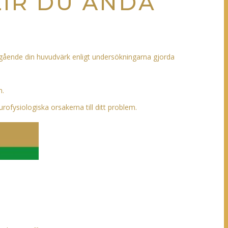
LIR DU ÄNDÅ
ngående din huvudvärk enligt undersökningarna gjorda
m.
ofysiologiska orsakerna till ditt problem.