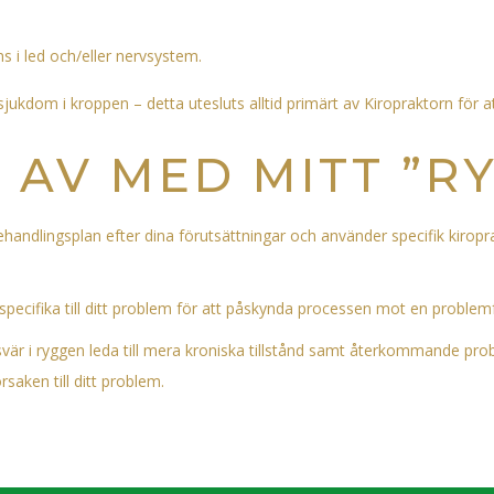
i led och/eller nervsystem.
sjukdom i kroppen – detta utesluts alltid primärt av Kiropraktorn för att
G AV MED MITT ”R
handlingsplan efter dina förutsättningar och använder specifik kiropra
ecifika till ditt problem för att påskynda processen mot en problemf
r i ryggen leda till mera kroniska tillstånd samt återkommande probl
aken till ditt problem.