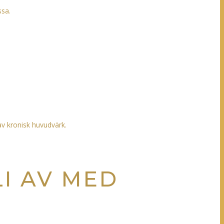
ssa.
av kronisk huvudvärk.
LI AV MED