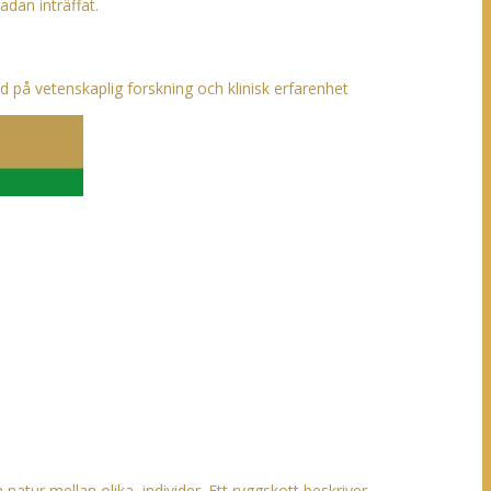
dan inträffat.
på vetenskaplig forskning och klinisk erfarenhet
 natur mellan olika individer. Ett ryggskott beskriver