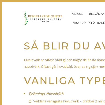
OM OSS
BESVÄR
KIROPRAKTIK FÖR BAR
SÅ BLIR DU 
Huvudvärk är oftast ofarligt och något de flesta männ
huvudvärk. Oftast går huvudvärk över av sig själv men 
VANLIGA TYP
Spännings Huvudvärk
Världens vanligaste huvudvärk – drabbar 2 mil