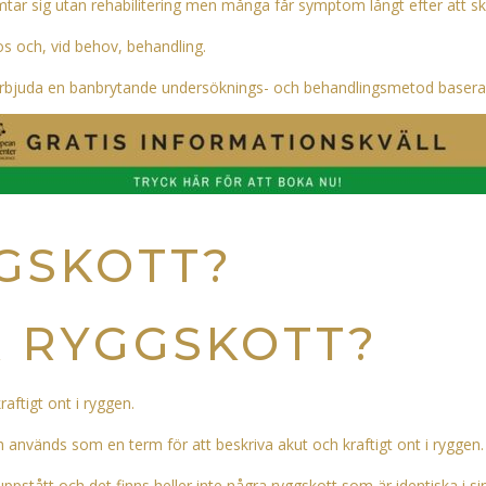
r sig utan rehabilitering men många får symptom långt efter att ska
nos och, vid behov, behandling.
 erbjuda en banbrytande undersöknings- och behandlingsmetod baserad 
GSKOTT?
R RYGGSKOTT?
aftigt ont i ryggen.
 används som en term för att beskriva akut och kraftigt ont i ryggen.
ppstått och det finns heller inte några ryggskott som är identiska i sin