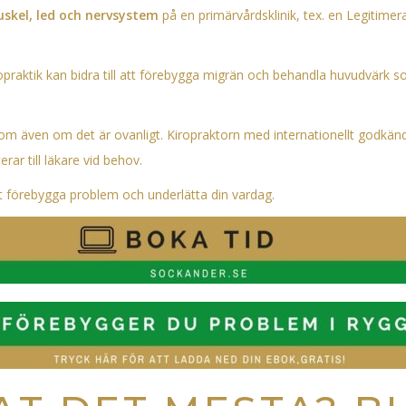
muskel, led och nervsystem
på en primärvårdsklinik, tex. en Legitimer
ropraktik kan bidra till att förebygga migrän och behandla huvudvärk 
m även om det är ovanligt. Kiropraktorn med internationellt godkänd
rar till läkare vid behov.
tt förebygga problem och underlätta din vardag.