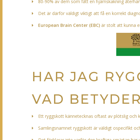
80-90% av dem som fått en hjärnskakning återhämta
Det är därför väldigt viktigt att få en korrekt diag
European Brain Center (EBC)
är stolt att kunna
HAR JAG RYG
VAD BETYDE
Ett ryggskott kännetecknas oftast av plötslig och kr
Samlingsnamnet ryggskott är väldigt ospecifikt och
Det förklarar inte varför den kraftiga smärtan har u