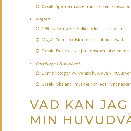
Orsak:
Spända muskler runt nacken, stress, oro,
Migrän
15% av Sveriges befolkning lider av migrän.
Migrän är en kronisk intermittent huvudvärk
Orsak:
Den exakta sjukdomsmekanismen är inte f
Cervikogen Huvudvärk
Denna kategori av kronisk huvudvärk (huvudvärk
Orsak:
Obalans i muskler och leder runt nacken
VAD KAN JAG
MIN HUVUDV