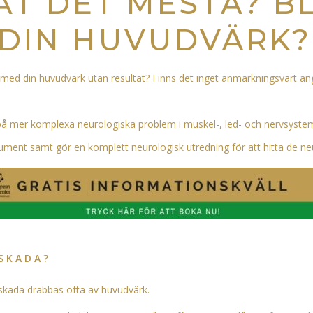
AT DET MESTA? B
 DIN HUVUDVÄRK?
v med din huvudvärk utan resultat? Finns det inget anmärkningsvärt a
 på mer komplexa neurologiska problem i muskel-, led- och nervsyste
ment samt gör en komplett neurologisk utredning för att hitta de neur
SKADA?
hskada drabbas ofta av huvudvärk.