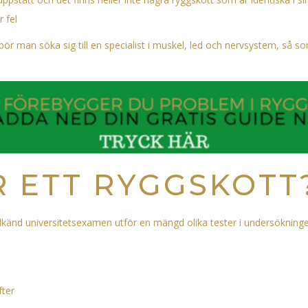
 fel
ör man söka sig till en specialist i muskel, led och nervsystem, så 
 ETT RYGGSKOTT
dkänd universitetsexamen utför en mängd olika tester i undersökningen 
fter